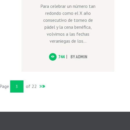
Para celebrar un número tan
redondo como el X año
consecutivo de torneo de
pádel y la cena benéfica,
volvimos a las fechas
veraniegas de los...
744
BY
ADMIN
Page
of 22