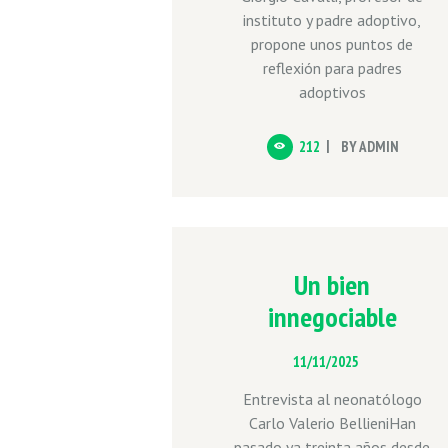
instituto y padre adoptivo,
propone unos puntos de
reflexión para padres
adoptivos
212
BY
ADMIN
Un bien
innegociable
11/11/2025
Entrevista al neonatólogo
Carlo Valerio BellieniHan
pasado ya treinta años desde