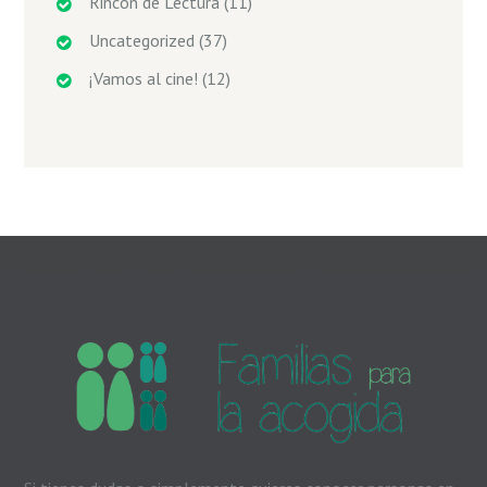
Rincón de Lectura
(11)
Uncategorized
(37)
¡Vamos al cine!
(12)