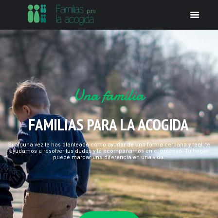
Una familia
FAMILIAS PARA LA ACOGIDA
Si alguna vez te has planteado cómo ayudar de una forma cercana y real, te
ayudamos a resolver tus dudas y te acompañamos en el proceso. Tu hogar
puede marcar una diferencia en una vida.