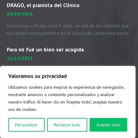
DRAGO, el pianista del Clínico
04/29/2026
Conocimos a Drago hace 8 años, en una de las comidas que
hacíamos mensualmente en la Iglesia de Santa Anna junto
con el padre Peio, nuestras...
Para mí fué un bien ser acogida
11/11/2025
Publicamos el testimonio de una joven acogida en una
Valoramos su privacidad
familia cuando tenía 14 años y estaba embarazada de seis
meses. Me presento. Soy Dayhanni...
Utilizamos cookies para mejorar tu experiencia de navegación,
mostrarte anuncios o contenido personalizados y analizar
Aviso legal
|
Política de privacidad
|
Política de cookies
nuestro tráfico. Al hacer clic en "Aceptar todo", aceptas nuestro
uso de cookies.
Personalizar
Rechazar todo
Aceptar todo