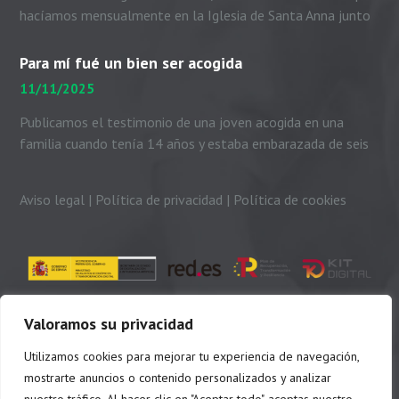
hacíamos mensualmente en la Iglesia de Santa Anna junto
con el padre Peio, nuestras...
Para mí fué un bien ser acogida
11/11/2025
Publicamos el testimonio de una joven acogida en una
familia cuando tenía 14 años y estaba embarazada de seis
meses. Me presento. Soy Dayhanni...
Aviso legal
|
Política de privacidad
|
Política de cookies
Valoramos su privacidad
Utilizamos cookies para mejorar tu experiencia de navegación,
mostrarte anuncios o contenido personalizados y analizar