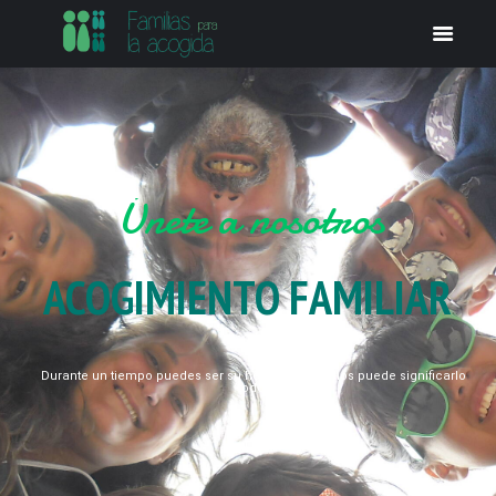
Únete a nosotros
ACOGIMIENTO FAMILIAR
Durante un tiempo puedes ser su hogar, y para ellos puede significarlo
todo.