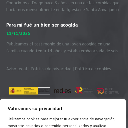
Conocimos a Drago hace 8 años, en una de las comidas que
hacíamos mensualmente en la Iglesia de Santa Anna junto
con el padre Peio, nuestras...
Para mí fué un bien ser acogida
11/11/2025
Publicamos el testimonio de una joven acogida en una
familia cuando tenía 14 años y estaba embarazada de seis
meses. Me presento. Soy Dayhanni...
Aviso legal
|
Política de privacidad
|
Política de cookies
Valoramos su privacidad
Utilizamos cookies para mejorar tu experiencia de navegación,
mostrarte anuncios o contenido personalizados y analizar