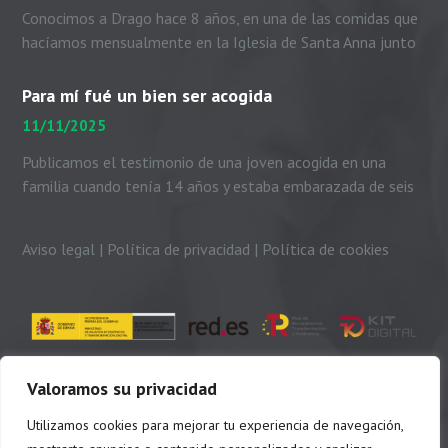
Conocimos a Drago hace 8 años, en una de las comidas que
hacíamos mensualmente en la Iglesia de Santa Anna junto
con el padre Peio, nuestras...
Para mí fué un bien ser acogida
11/11/2025
Publicamos el testimonio de una joven acogida en una
familia cuando tenía 14 años y estaba embarazada de seis
meses. Me presento. Soy Dayhanni...
Aviso legal
|
Política de privacidad
|
Política de cookies
Valoramos su privacidad
Utilizamos cookies para mejorar tu experiencia de navegación,