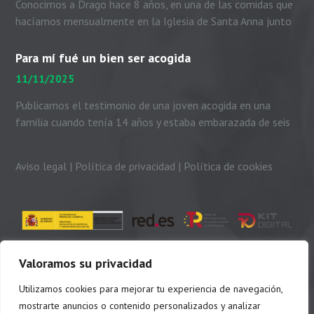
Conocimos a Drago hace 8 años, en una de las comidas que
hacíamos mensualmente en la Iglesia de Santa Anna junto
con el padre Peio, nuestras...
Para mí fué un bien ser acogida
11/11/2025
Publicamos el testimonio de una joven acogida en una
familia cuando tenía 14 años y estaba embarazada de seis
meses. Me presento. Soy Dayhanni...
Aviso legal
|
Política de privacidad
|
Política de cookies
Valoramos su privacidad
Utilizamos cookies para mejorar tu experiencia de navegación,
mostrarte anuncios o contenido personalizados y analizar