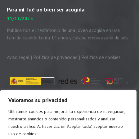
con el padre Peio, nuestras...
Para mí fué un bien ser acogida
11/11/2025
Publicamos el testimonio de una joven acogida en una
familia cuando tenía 14 años y estaba embarazada de seis
meses. Me presento. Soy Dayhanni...
Aviso legal
|
Política de privacidad
|
Política de cookies
Valoramos su privacidad
Utilizamos cookies para mejorar tu experiencia de navegación,
mostrarte anuncios o contenido personalizados y analizar
nuestro tráfico. Al hacer clic en "Aceptar todo", aceptas nuestro
uso de cookies.