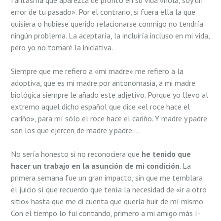
fantasma que aparezca de pronto en su vida «hola, soy un
error de tu pasado». Por el contrario, si fuera ella la que
quisiera o hubiese querido relacionarse conmigo no tendrí­a
ningún problema. La aceptaría, la incluirí­a incluso en mi vida,
pero yo no tomaré la iniciativa.
Siempre que me refiero a «mi madre» me refiero a la
adoptiva, que es mi madre por antonomasia, a mi madre
biológica siempre le añado este adjetivo. Porque yo llevo al
extremo aquel dicho español que dice «el roce hace el
cariño», para mí­ sólo el roce hace el cariño. Y madre y padre
son los que ejercen de madre y padre….
No serí­a honesto si no reconociera que
he tenido que
hacer un trabajo en la asunción de mi condición
. La
primera semana fue un gran impacto, sin que me temblara
el juicio sí que recuerdo que tenía la necesidad de «ir a otro
sitio» hasta que me di cuenta que querí­a huir de mí­ mismo.
Con el tiempo lo fui contando, primero a mi amigo más í­