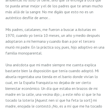
ambiental no sólo te tiene, sino que te entrega a otra que
te pueda amar mejor y el de los padres que te aman mucho
más allá de la sangre. No me digáis que esto no es un
auténtico desfile de amor…
Mis padres, catalanes, me fueron a buscar a Asturias en
1970, cuando yo tenía 10 meses, un año y medio después
adoptaron a mi hermana y cuando iban a por el tercero
murió mi padre. En la práctica soy, pues, hijo adoptivo en una
familia monoparental.
Una anécdota que mi madre siempre me cuenta explica
bastante bien la disposición que tenía cuando adoptó. Mi
abuela regentaba una tienda en el barrio donde vivían lo
cual, en la España franquista no dejaba de ser cierto
bienestar económico. Un día que estaba en brazos de mi
madre en la calle, una vecina dijo ¡ a este niño sí que le ha
tocado la loterí­a [Aquest nen sí que ha feta la sort] mi
madre, enojada le contestó ¡No, es a mí­ que me ha tocado