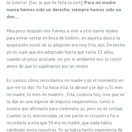
la lotería! [Soc jo que he feta la sort].
Para mi madre
nunca hemos sido un derecho, siempre hemos sido un
don…
Muy poco después nos fuimos a vivir a otro barrio lejano
para evitar «estar en boca de todos», en aquella época la
aceptación social de la adopción era muy frí­a, aún. De hecho
yo no supe que era adoptado hasta que tení­a 13 años,
cuando un poco acuciada no por el ambiente nos lo contó
antes de que lo supiéramos por un vecino
Es curioso cómo recordamos mi madre y yo el momento en
que me lo dijo. Yo fui hacia ella, la abracé y le dije «¡Tú eres
mi madre, tú eres mi madre!» . Ella, todaví­a hoy, cree que se
lo dije en una especie de impulso negacionista, como si
tuviera que afirmarlo para creérmelo yo, pero no es verdad.
Cuando la vi, aterrorizada, se me partió el corazón y fui a
recordarle a ella que YA era mi madre, que nada habí­a
cambiado entre nosotros. Yo ya habí­a hecho experiencia de