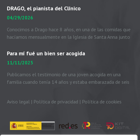
DRAGO, el pianista del Clínico
04/29/2026
Conocimos a Drago hace 8 años, en una de las comidas que
hacíamos mensualmente en la Iglesia de Santa Anna junto
con el padre Peio, nuestras...
Para mí fué un bien ser acogida
11/11/2025
Publicamos el testimonio de una joven acogida en una
familia cuando tenía 14 años y estaba embarazada de seis
meses. Me presento. Soy Dayhanni...
Aviso legal
|
Política de privacidad
|
Política de cookies