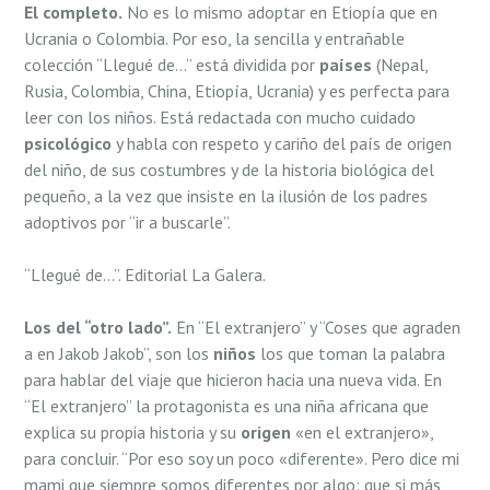
El completo.
No es lo mismo adoptar en Etiopía que en
Ucrania o Colombia. Por eso, la sencilla y entrañable
colección “Llegué de…” está dividida por
países
(Nepal,
Rusia, Colombia, China, Etiopía, Ucrania) y es perfecta para
leer con los niños. Está redactada con mucho cuidado
psicológico
y habla con respeto y cariño del país de origen
del niño, de sus costumbres y de la historia biológica del
pequeño, a la vez que insiste en la ilusión de los padres
adoptivos por “ir a buscarle”.
“Llegué de…”. Editorial La Galera.
Los del “otro lado”.
En “El extranjero” y “Coses que agraden
a en Jakob Jakob”, son los
niños
los que toman la palabra
para hablar del viaje que hicieron hacia una nueva vida. En
“El extranjero” la protagonista es una niña africana que
explica su propia historia y su
origen
«en el extranjero»,
para concluir. “Por eso soy un poco «diferente». Pero dice mi
mami que siempre somos diferentes por algo: que si más