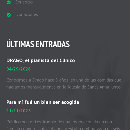
Ser socio
Donaciones
ÚLTIMAS ENTRADAS
DRAGO, el pianista del Clínico
04/29/2026
Conocimos a Drago hace 8 años, en una de las comidas que
hacíamos mensualmente en la Iglesia de Santa Anna junto
con el padre Peio, nuestras...
Para mí fué un bien ser acogida
11/11/2025
Publicamos el testimonio de una joven acogida en una
familia cuando tenía 14 años y estaba embarazada de seis