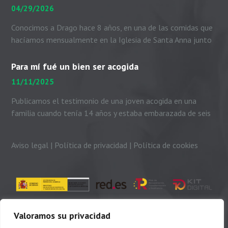
04/29/2026
Conocimos a Drago hace 8 años, en una de las comidas que
hacíamos mensualmente en la Iglesia de Santa Anna junto
con el padre Peio, nuestras...
Para mí fué un bien ser acogida
11/11/2025
Publicamos el testimonio de una joven acogida en una
familia cuando tenía 14 años y estaba embarazada de seis
meses. Me presento. Soy Dayhanni...
Aviso legal
|
Política de privacidad
|
Política de cookies
Valoramos su privacidad