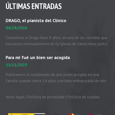
ÚLTIMAS ENTRADAS
DRAGO, el pianista del Clínico
04/29/2026
Conocimos a Drago hace 8 años, en una de las comidas que
hacíamos mensualmente en la Iglesia de Santa Anna junto
con el padre Peio, nuestras...
Para mí fué un bien ser acogida
11/11/2025
Publicamos el testimonio de una joven acogida en una
familia cuando tenía 14 años y estaba embarazada de seis
meses. Me presento. Soy Dayhanni...
Aviso legal
|
Política de privacidad
|
Política de cookies