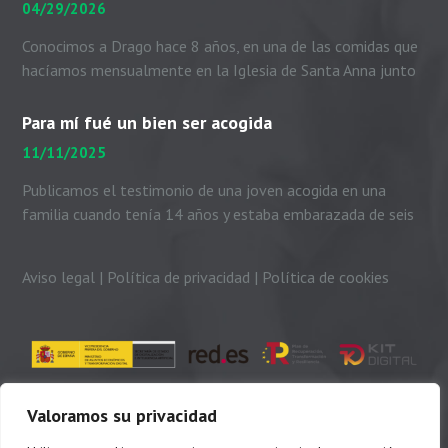
04/29/2026
Conocimos a Drago hace 8 años, en una de las comidas que
hacíamos mensualmente en la Iglesia de Santa Anna junto
con el padre Peio, nuestras...
Para mí fué un bien ser acogida
11/11/2025
Publicamos el testimonio de una joven acogida en una
familia cuando tenía 14 años y estaba embarazada de seis
meses. Me presento. Soy Dayhanni...
Aviso legal
|
Política de privacidad
|
Política de cookies
Valoramos su privacidad