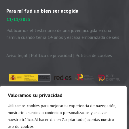
con el padre Peio, nuestras...
Para mí fué un bien ser acogida
11/11/2025
Publicamos el testimonio de una joven acogida en una
familia cuando tenía 14 años y estaba embarazada de seis
meses. Me presento. Soy Dayhanni...
Aviso legal
|
Política de privacidad
|
Política de cookies
Valoramos su privacidad
Utilizamos cookies para mejorar tu experiencia de navegación,
mostrarte anuncios o contenido personalizados y analizar
nuestro tráfico. Al hacer clic en "Aceptar todo", aceptas nuestro
uso de cookies.