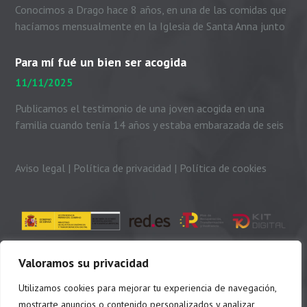
Conocimos a Drago hace 8 años, en una de las comidas que
hacíamos mensualmente en la Iglesia de Santa Anna junto
con el padre Peio, nuestras...
Para mí fué un bien ser acogida
11/11/2025
Publicamos el testimonio de una joven acogida en una
familia cuando tenía 14 años y estaba embarazada de seis
meses. Me presento. Soy Dayhanni...
Aviso legal
|
Política de privacidad
|
Política de cookies
Valoramos su privacidad
Utilizamos cookies para mejorar tu experiencia de navegación,
mostrarte anuncios o contenido personalizados y analizar